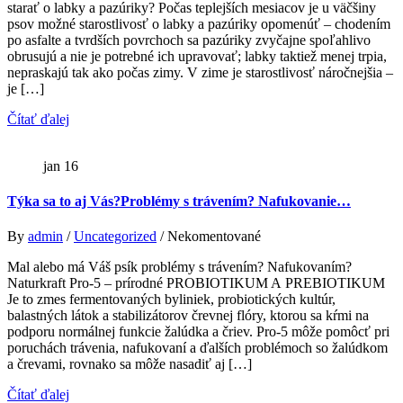
starať o labky a pazúriky? Počas teplejších mesiacov je u väčšiny
psov možné starostlivosť o labky a pazúriky opomenúť – chodením
po asfalte a tvrdších povrchoch sa pazúriky zvyčajne spoľahlivo
obrusujú a nie je potrebné ich upravovať; labky taktiež menej trpia,
nepraskajú tak ako počas zimy. V zime je starostlivosť náročnejšia –
je […]
Čítať ďalej
jan
16
Týka sa to aj Vás?Problémy s trávením? Nafukovanie…
By
admin
/
Uncategorized
/ Nekomentované
Mal alebo má Váš psík problémy s trávením? Nafukovaním?
Naturkraft Pro-5 – prírodné PROBIOTIKUM A PREBIOTIKUM
Je to zmes fermentovaných byliniek, probiotických kultúr,
balastných látok a stabilizátorov črevnej flóry, ktorou sa kŕmi na
podporu normálnej funkcie žalúdka a čriev. Pro-5 môže pomôcť pri
poruchách trávenia, nafukovaní a ďalších problémoch so žalúdkom
a črevami, rovnako sa môže nasadiť aj […]
Čítať ďalej