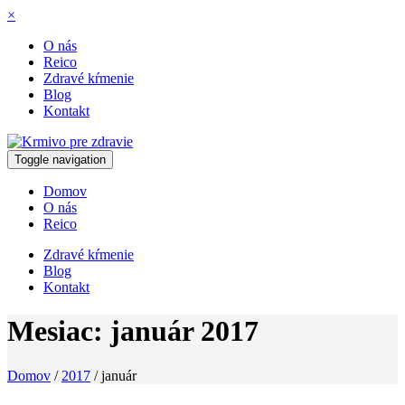
×
O nás
Reico
Zdravé kŕmenie
Blog
Kontakt
Toggle navigation
Domov
O nás
Reico
Zdravé kŕmenie
Blog
Kontakt
Mesiac:
január 2017
Domov
/
2017
/
január