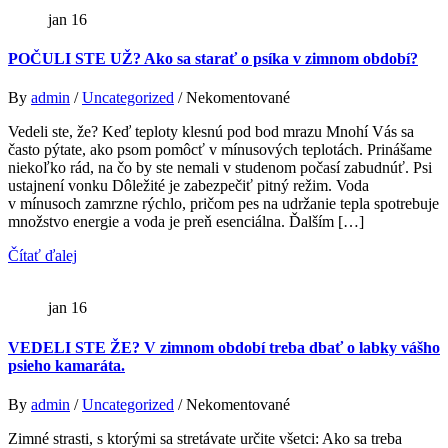
jan
16
POČULI STE UŽ? Ako sa starať o psíka v zimnom období?
By
admin
/
Uncategorized
/ Nekomentované
Vedeli ste, že? Keď teploty klesnú pod bod mrazu Mnohí Vás sa
často pýtate, ako psom pomôcť v mínusových teplotách. Prinášame
niekoľko rád, na čo by ste nemali v studenom počasí zabudnúť. Psi
ustajnení vonku Dôležité je zabezpečiť pitný režim. Voda
v mínusoch zamrzne rýchlo, pričom pes na udržanie tepla spotrebuje
množstvo energie a voda je preň esenciálna. Ďalším […]
Čítať ďalej
jan
16
VEDELI STE ŽE? V zimnom období treba dbať o labky vášho
psieho kamaráta.
By
admin
/
Uncategorized
/ Nekomentované
Zimné strasti, s ktorými sa stretávate určite všetci: Ako sa treba