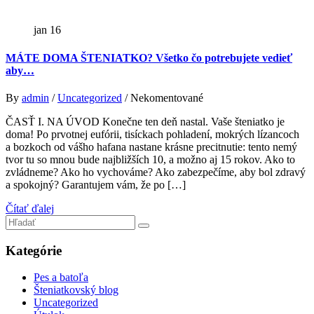
jan
16
MÁTE DOMA ŠTENIATKO? Všetko čo potrebujete vedieť
aby…
By
admin
/
Uncategorized
/ Nekomentované
ČASŤ I. NA ÚVOD Konečne ten deň nastal. Vaše šteniatko je
doma! Po prvotnej eufórii, tisíckach pohladení, mokrých lízancoch
a bozkoch od vášho hafana nastane krásne precitnutie: tento nemý
tvor tu so mnou bude najbližších 10, a možno aj 15 rokov. Ako to
zvládneme? Ako ho vychováme? Ako zabezpečíme, aby bol zdravý
a spokojný? Garantujem vám, že po […]
Čítať ďalej
Search
for:
Kategórie
Pes a batoľa
Šteniatkovský blog
Uncategorized