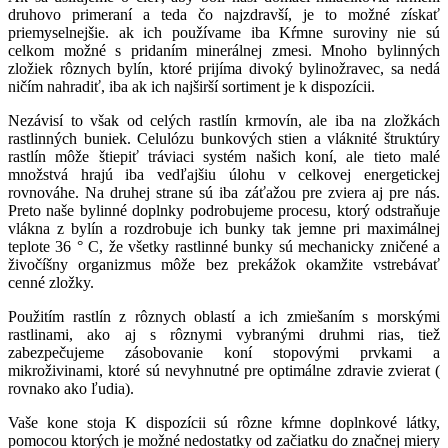
druhovo primeraní a teda čo najzdravší, je to možné získať
priemyselnejšie. ak ich používame iba Kŕmne suroviny nie sú
celkom možné s pridaním minerálnej zmesi. Mnoho bylinných
zložiek rôznych bylín, ktoré prijíma divoký bylinožravec, sa nedá
ničím nahradiť, iba ak ich najširší sortiment je k dispozícii.
Nezávisí to však od celých rastlín krmovín, ale iba na zložkách
rastlinných buniek. Celulózu bunkových stien a vláknité štruktúry
rastlín môže štiepiť tráviaci systém našich koní, ale tieto malé
množstvá hrajú iba vedľajšiu úlohu v celkovej energetickej
rovnováhe. Na druhej strane sú iba záťažou pre zviera aj pre nás.
Preto naše bylinné doplnky podrobujeme procesu, ktorý odstraňuje
vlákna z bylín a rozdrobuje ich bunky tak jemne pri maximálnej
teplote 36 ° C, že všetky rastlinné bunky sú mechanicky zničené a
živočíšny organizmus môže bez prekážok okamžite vstrebávať
cenné zložky.
Použitím rastlín z rôznych oblastí a ich zmiešaním s morskými
rastlinami, ako aj s rôznymi vybranými druhmi rias, tiež
zabezpečujeme zásobovanie koní stopovými prvkami a
mikroživinami, ktoré sú nevyhnutné pre optimálne zdravie zvierat (
rovnako ako ľudia).
Vaše kone stoja K dispozícii sú rôzne kŕmne doplnkové látky,
pomocou ktorých je možné nedostatky od začiatku do značnej miery