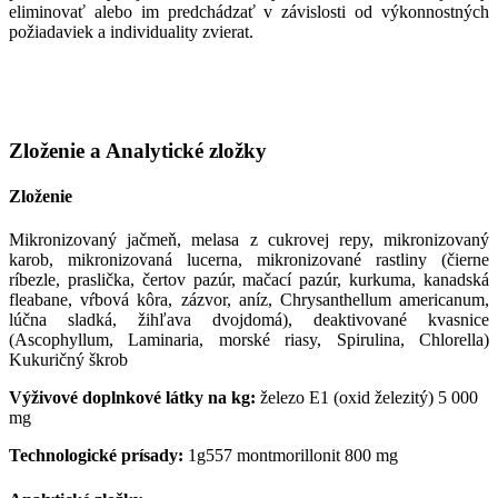
eliminovať alebo im predchádzať v závislosti od výkonnostných
požiadaviek a individuality zvierat.
Zloženie a Analytické zložky
Zloženie
Mikronizovaný jačmeň, melasa z cukrovej repy, mikronizovaný
karob, mikronizovaná lucerna, mikronizované rastliny (čierne
ríbezle, praslička, čertov pazúr, mačací pazúr, kurkuma, kanadská
fleabane, vŕbová kôra, zázvor, aníz, Chrysanthellum americanum,
lúčna sladká, žihľava dvojdomá), deaktivované kvasnice
(Ascophyllum, Laminaria, morské riasy, Spirulina, Chlorella)
Kukuričný škrob
Výživové doplnkové látky na kg:
železo E1 (oxid železitý) 5 000
mg
Technologické prísady:
1g557 montmorillonit 800 mg