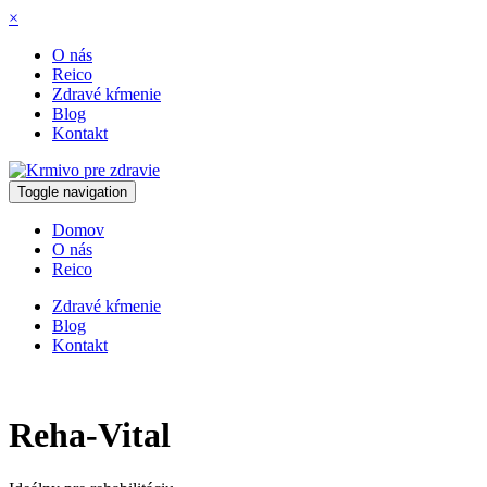
×
O nás
Reico
Zdravé kŕmenie
Blog
Kontakt
Toggle navigation
Domov
O nás
Reico
Zdravé kŕmenie
Blog
Kontakt
Reha-Vital