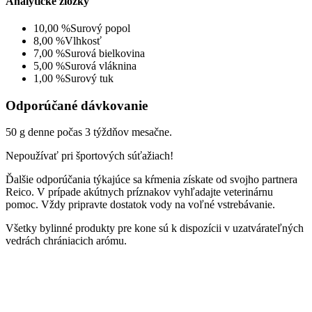
Analytické zložky
10,00 %
Surový popol
8,00 %
Vlhkosť
7,00 %
Surová bielkovina
5,00 %
Surová vláknina
1,00 %
Surový tuk
Odporúčané dávkovanie
50 g denne počas 3 týždňov mesačne.
Nepoužívať pri športových súťažiach!
Ďalšie odporúčania týkajúce sa kŕmenia získate od svojho partnera
Reico. V prípade akútnych príznakov vyhľadajte veterinárnu
pomoc. Vždy pripravte dostatok vody na voľné vstrebávanie.
Všetky bylinné produkty pre kone sú k dispozícii v uzatvárateľných
vedrách chrániacich arómu.