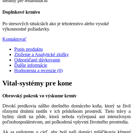
Ideálny pre rehabilitáciu
Doplnkové krmivo
Po stresových situáciách ako je tehotenstvo alebo vysoké
výkonnostné požiadavky.
Kontaktovať
Popis produktu
Zloženie a Analytické zložky
Odporúčané dávkovanie
Ďalšie informácie
Hodnotenia a recenzie (0)
Vital-systémy pre kone
Obrovský pokrok vo výskume krmív
Divokí predkovia nášho dnešného domáceho koňa, ktorý sa živil
rôznymi druhmi rastlín v ich príslušnom prostredí. Tieto trávy a
byliny rástli na pôde, ktorá nebola vyčerpaná ani intenzívnym
poľnohospodárstvom, ani poškodená vplyvmi životného prostredia.
Ak sa usilujeme o cieľ, aby boli naši domáci miláčikovia kŕmení