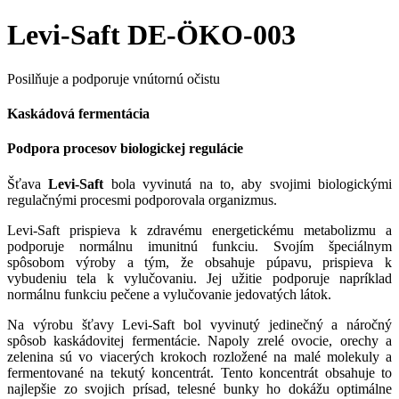
Levi-Saft DE-ÖKO-003
Posilňuje a podporuje vnútornú očistu
Kaskádová fermentácia
Podpora procesov biologickej regulácie
Šťava
Levi-Saft
bola vyvinutá na to, aby svojimi biologickými
regulačnými procesmi podporovala organizmus.
Levi-Saft prispieva k zdravému energetickému metabolizmu a
podporuje normálnu imunitnú funkciu. Svojím špeciálnym
spôsobom výroby a tým, že obsahuje púpavu, prispieva k
vybudeniu tela k vylučovaniu. Jej užitie podporuje napríklad
normálnu funkciu pečene a vylučovanie jedovatých látok.
Na výrobu šťavy Levi-Saft bol vyvinutý jedinečný a náročný
spôsob kaskádovitej fermentácie. Napoly zrelé ovocie, orechy a
zelenina sú vo viacerých krokoch rozložené na malé molekuly a
fermentované na tekutý koncentrát. Tento koncentrát obsahuje to
najlepšie zo svojich prísad, telesné bunky ho dokážu optimálne