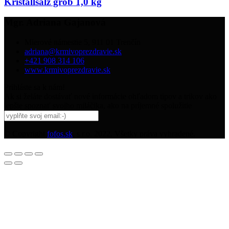
Kristallsalz grob 1,0 kg
Mgr. Adriana Gajanová
Mierové námestie 5, 911 01 Trenčín
adriana@krmivoprezdravie.sk
+421 908 314 106
www.krmivoprezdravie.sk
Prihláste sa k nám!
Ak si želáte dostávať nové informácie ohľadom tipov a trikov ako
lepšie spoznať svojho miláčika, ako na príjemné spolužitie
© Copyright
fofos.sk
, s.r.o. 2022. Všetky práva vyhradené.