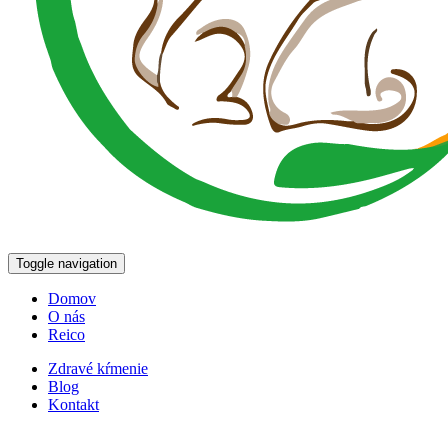
Toggle navigation
Domov
O nás
Reico
Zdravé kŕmenie
Blog
Kontakt