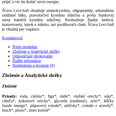
prijať a vie im dodať novú energiu.
Šťava Levi-Saft obsahuje aminokyseliny, oligopeptidy, sekundárne
rastlinné látky, pravotočivú kyselinu mliečnu a prvky bunkovej
steny baktérií kyseliny mliečnej. Neobsahuje žiadne farbivá,
konzervanty, lepok a mlieko, ani posilňovače chuti. Šťava Levi-Saft
je vhodná pre vegánov.
Kontaktovať
Popis produktu
Zloženie a Analytické zložky
Odporúčané dávkovanie
Ďalšie informácie
Hodnotenia a recenzie (0)
Zloženie a Analytické zložky
Zloženie
Prísady
:
voda, citróny*, figy*, datle*,
vlašské orechy
*,
sója
*,
cibuľa*, kokosové orechy*, glycerín (rastlinný),
zeler
*, klíčky
fazule mungo*, púpavový extrakt*, artičoky*, extrakt z aceroly*,
hrach*, proso*, zmes korení*